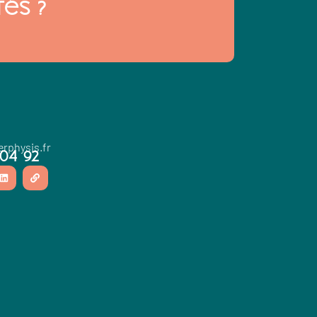
és ?
erphysis.fr
 04 92